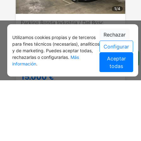
1
/
4
Parking Ronda Industria / Del Bosc
Plaza de parking en Barbera Del
Rechazar
Utilizamos cookies propias y de terceros
Valles
para fines técnicos (necesarias), analíticos
Configurar
Referencia: 7366
y de marketing. Puedes aceptar todas,
rechazarlas o configurarlas.
Más
Planta: -1
Aceptar
información
.
todas
Medidas: 4,50 x 2,32 m.
15.000 €
Anterior
Siguiente