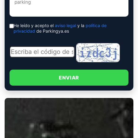
He leído y acepto el
aviso legal
y la
política de
privacidad
de Parkingya.es
ENVIAR