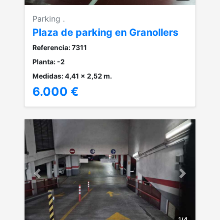
Parking .
Plaza de parking en Granollers
Referencia: 7311
Planta: -2
Medidas: 4,41 x 2,52 m.
6.000 €
Anterior
Siguiente
1
/
4