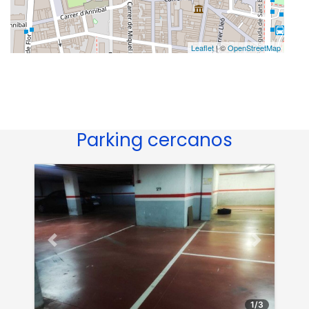
Leaflet
| ©
OpenStreetMap
Parking cercanos
Anterior
Siguiente
1
/
3