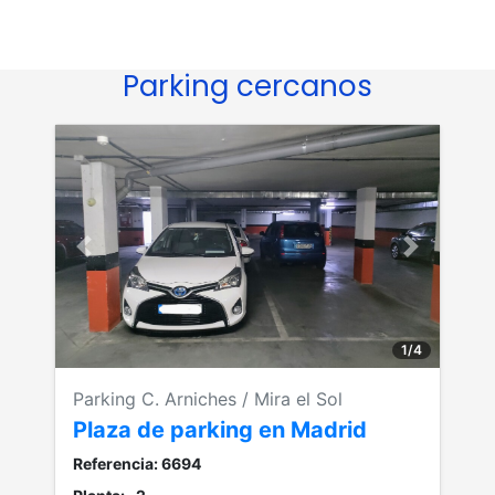
Parking cercanos
Anterior
Siguiente
1
/
4
Parking C. Arniches / Mira el Sol
Plaza de parking en Madrid
Referencia: 6694