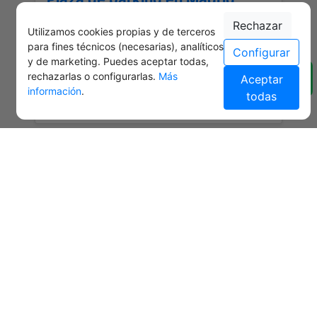
UNIVERSIDAD
Rechazar
Utilizamos cookies propias y de terceros
Referencia: 5247
para fines técnicos (necesarias), analíticos
Configurar
Planta: -2
y de marketing. Puedes aceptar todas,
rechazarlas o configurarlas.
Más
Aceptar
Medidas: 4,00 x 2,00 m.
información
.
todas
18.000 €
Anterior
Siguiente
1
/
3