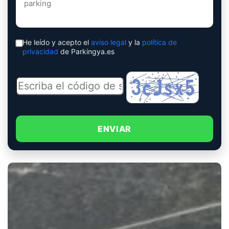
He leído y acepto el
aviso legal
y la
política de
privacidad
de Parkingya.es
ENVIAR