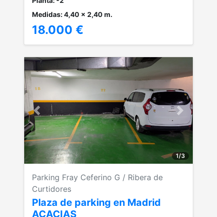
Planta: -2
Medidas: 4,40 x 2,40 m.
18.000 €
Anterior
Siguiente
1
/
3
Parking Fray Ceferino G / Ribera de
Curtidores
Plaza de parking en Madrid
ACACIAS