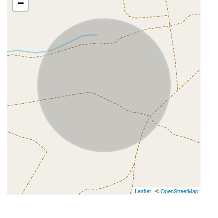
−
Leaflet
| ©
OpenStreetMap