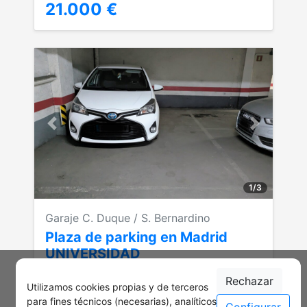
21.000 €
Anterior
Siguiente
1
/
3
Garaje C. Duque / S. Bernardino
Plaza de parking en Madrid
UNIVERSIDAD
Referencia: 7129
Rechazar
Utilizamos cookies propias y de terceros
Planta: -1
para fines técnicos (necesarias), analíticos