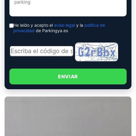
He leído y acepto el
aviso legal
y la
política de
privacidad
de Parkingya.es
ENVIAR