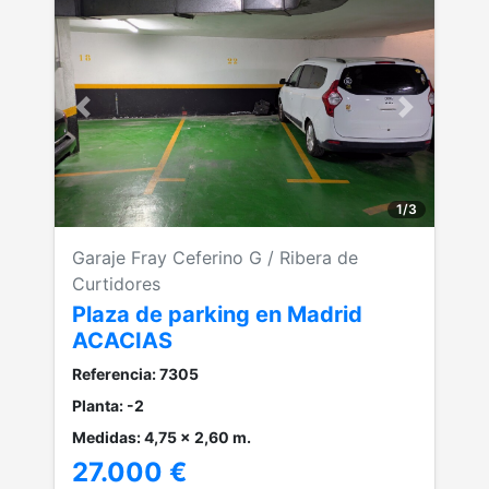
Anterior
Siguiente
1
/
3
Garaje Fray Ceferino G / Ribera de
Curtidores
Plaza de parking en Madrid
ACACIAS
Referencia: 7305
Planta: -2
Medidas: 4,75 x 2,60 m.
27.000 €