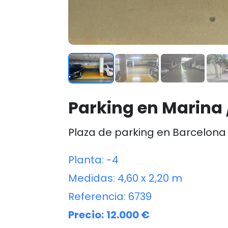
Parking en Marina 
Plaza de parking en Barcelon
Planta:
-4
Medidas:
4,60 x 2,20 m
Referencia:
6739
Precio:
12.000 €