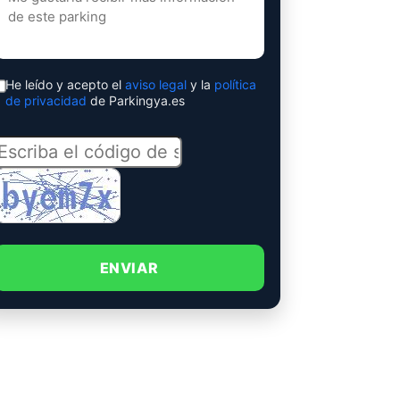
He leído y acepto el
aviso legal
y la
política
de privacidad
de Parkingya.es
ENVIAR