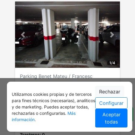
Anterior
Siguiente
1
/
4
Parking Benet Mateu / Francesc
Carbonell
Lote de plazas en Barcelona
Rechazar
Utilizamos cookies propias y de terceros
PEDRALBES
para fines técnicos (necesarias), analíticos
Configurar
y de marketing. Puedes aceptar todas,
Referencia: 7337
rechazarlas o configurarlas.
Más
Aceptar
Plazas coche: 0
información
.
todas
Plazas moto: 4
Trasteros: 0