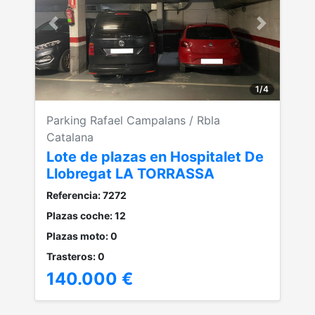
Anterior
Siguiente
1
/
4
Parking Rafael Campalans / Rbla
Catalana
Lote de plazas en Hospitalet De
Llobregat LA TORRASSA
Referencia: 7272
Plazas coche: 12
Plazas moto: 0
Trasteros: 0
140.000 €