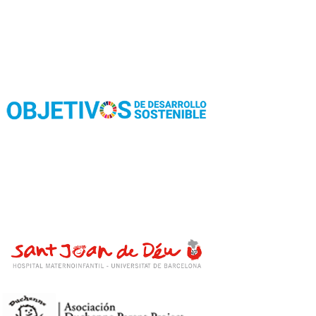
ParkingYa! colabora con: